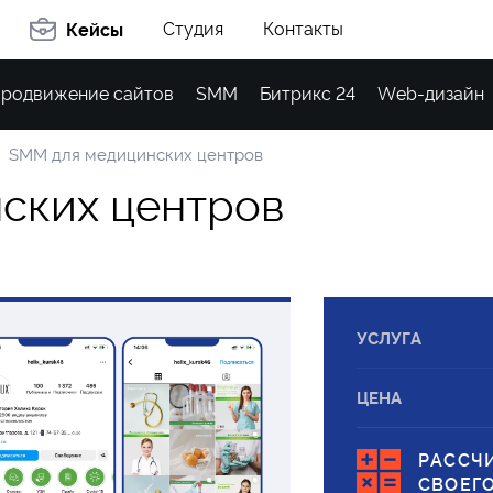
Студия
Контакты
Кейсы
родвижение сайтов
SMM
Битрикс 24
Web-дизайн
SMM для медицинских центров
н
с
к
и
х
ц
е
н
т
р
о
в
УСЛУГА
ЦЕНА
РАССЧ
СВОЕГ