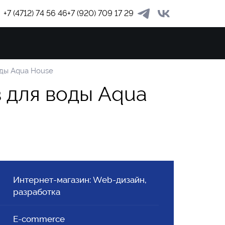
+7 (4712) 74 56 46
+7 (920) 709 17 29
ЗАКАЗА
оды Aqua House
в
д
л
я
в
о
д
ы
A
q
u
a
Интернет-магазин: Web-дизайн,
разработка
E-commerce