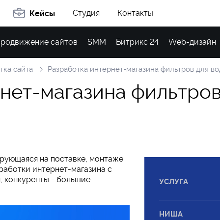
Студия
Контакты
Кейсы
родвижение сайтов
SMM
Битрикс 24
Web-дизайн
тка сайта
Разработка интернет-магазина фильтров для в
н
е
т
-
м
а
г
а
з
и
н
а
ф
и
л
ь
т
р
о
ирующаяся на поставке, монтаже
работки интернет-магазина с
, конкуренты - большие
УСЛУГА
НИША