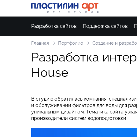
Разработка сайтов
Поддержка сайтов
П
Главная
Портфолио
Создание и разрабо
Р
а
з
р
а
б
о
т
к
а
и
н
т
е
р
H
o
u
s
e
В студию обратилась компания, специализ
и обслуживании фильтров для воды для раз
уникальным дизайном. Тематика сайта узкая
производители систем водоподготовки