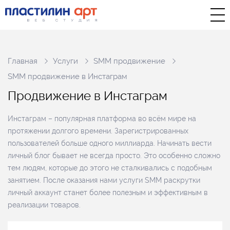
Главная
Услуги
SMM продвижение
SMM продвижение в Инстаграм
П
р
о
д
в
и
ж
е
н
и
е
в
И
н
с
т
а
г
р
а
м
Инстаграм – популярная платформа во всём мире на
протяжении долгого времени. Зарегистрированных
пользователей больше одного миллиарда. Начинать вести
личный блог бывает не всегда просто. Это особенно сложно
тем людям, которые до этого не сталкивались с подобным
занятием. После оказания нами услуги SMM раскрутки
личный аккаунт станет более полезным и эффективным в
реализации товаров.