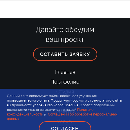
Давайте обсудим
ваш проект
ОСТАВИТЬ ЗАЯВКУ
Главная
Портфолио
Студия
Данный сайт использует файлы cookie, для улучшения
пользовательского опыта. Продолжая просмотр страниц этого сайта,
Контакты
вы принимаете условия его использования. С более подробными
сведениями можно ознакомиться в нашей
Политике
Заметки
конфиденциальности
и
Соглашении об обработке персональных
данных
.
Услуги
СОГЛАСЕН