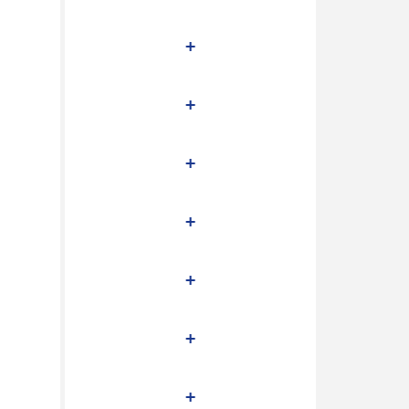
+
+
+
+
+
+
+