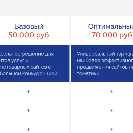
Базовый
Оптимальны
50 000 руб
70 000 руб
еальное решение для
Универсальный тариф 
йтов услуг и
наиболее эффективно
нотоварных сайтов с
продвижения сайтов 
большой конкуренцией
тематики
+
+
+
+
+
+