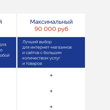
й
Максимальный
90 000 руб
Лучший выбор
для
для интернет-магазинов
го
и сайтов с большим
любой
количеством услуг
и товаров
+
+
+