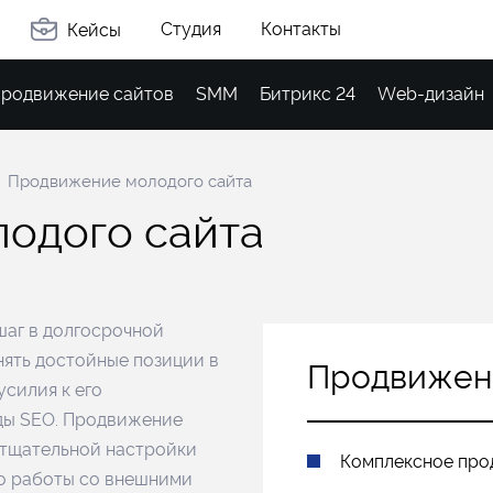
Студия
Контакты
Кейсы
родвижение сайтов
SMM
Битрикс 24
Web-дизайн
Продвижение молодого сайта
л
о
д
о
г
о
с
а
й
т
а
шаг в долгосрочной
анять достойные позиции в
Продвижен
силия к его
ды SEO. Продвижение
 тщательной настройки
Комплексное про
до работы со внешними