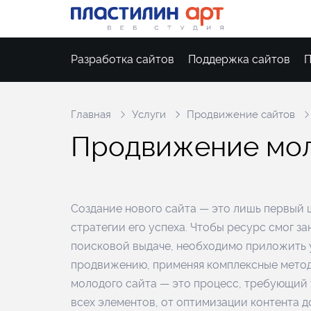
Разработка сайтов
Поддержка сайтов
П
Главная
Услуги
Продвижение сайтов
П
р
о
д
в
и
ж
е
н
и
е
м
о
Создание нового сайта — это лишь первый 
стратегии его успеха. Чтобы ресурс смог з
поисковой выдаче, необходимо приложить у
продвижению, применяя комплексные мето
молодого сайта — это процесс, требующий
всех элементов, от оптимизации контента 