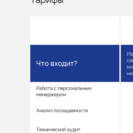
Ид
са
Что входит?
мо
не
Работа с персональным
менеджером
Анализ посещаемости
Технический аудит