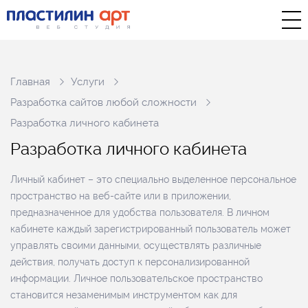
Главная
Услуги
Разработка сайтов любой сложности
Разработка личного кабинета
Р
а
з
р
а
б
о
т
к
а
л
и
ч
н
о
г
о
к
а
б
и
н
е
т
а
Личный кабинет – это специально выделенное персональное
пространство на веб-сайте или в приложении,
предназначенное для удобства пользователя. В личном
кабинете каждый зарегистрированный пользователь может
управлять своими данными, осуществлять различные
действия, получать доступ к персонализированной
информации. Личное пользовательское пространство
становится незаменимым инструментом как для