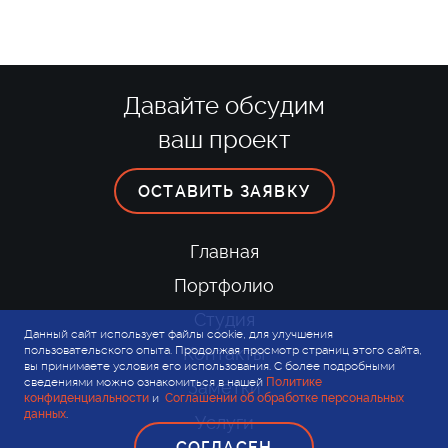
Давайте обсудим
ваш проект
ОСТАВИТЬ ЗАЯВКУ
Главная
Портфолио
Студия
Данный сайт использует файлы cookie, для улучшения
пользовательского опыта. Продолжая просмотр страниц этого сайта,
Контакты
вы принимаете условия его использования. С более подробными
сведениями можно ознакомиться в нашей
Политике
Заметки
конфиденциальности
и
Соглашении об обработке персональных
данных
.
Услуги
СОГЛАСЕН