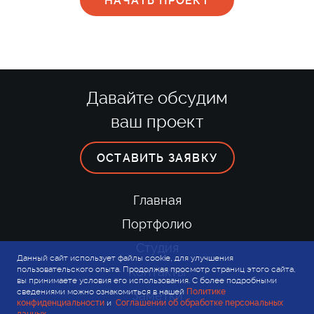
Давайте обсудим
ваш проект
ОСТАВИТЬ ЗАЯВКУ
Главная
Портфолио
Студия
Данный сайт использует файлы cookie, для улучшения
пользовательского опыта. Продолжая просмотр страниц этого сайта,
Контакты
вы принимаете условия его использования. С более подробными
сведениями можно ознакомиться в нашей
Политике
Заметки
конфиденциальности
и
Соглашении об обработке персональных