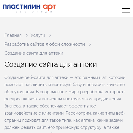
Главная
Услуги
Разработка сайтов любой сложности
Создание сайта для аптеки
С
о
з
д
а
н
и
е
с
а
й
т
а
д
л
я
а
п
т
е
к
и
Создание веб-сайта для аптеки — это важный шаг, который
помогает расширить клиентскую базу и повысить качество
обслуживания. В современном мире разработка интернет-
ресурса является ключевым инструментом продвижения
бизнеса, а также обеспечивает эффективное
взаимодействие с клиентами. Рассмотрим, какие типы веб-
страниц подходят для такое типа, как аптека, какие задачи
должен решать сайт, его примерную структуру, а также