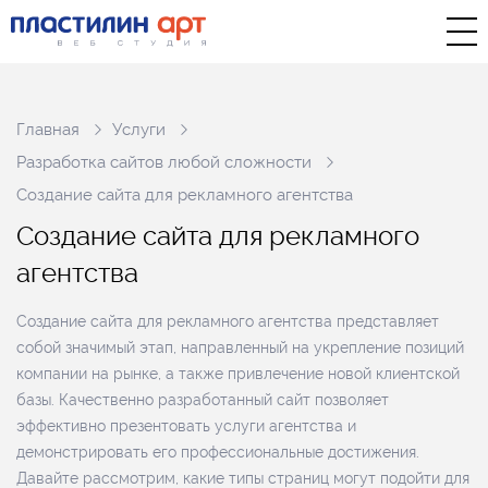
Главная
Услуги
Разработка сайтов любой сложности
Создание сайта для рекламного агентства
С
о
з
д
а
н
и
е
с
а
й
т
а
д
л
я
р
е
к
л
а
м
н
о
г
о
а
г
е
н
т
с
т
в
а
Создание сайта для рекламного агентства представляет
собой значимый этап, направленный на укрепление позиций
компании на рынке, а также привлечение новой клиентской
базы. Качественно разработанный сайт позволяет
эффективно презентовать услуги агентства и
демонстрировать его профессиональные достижения.
Давайте рассмотрим, какие типы страниц могут подойти для