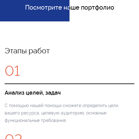
Посмотрите наше портфолио
Посмотрите наше портфолио
Этапы работ
01
Анализ целей, задач
С помощью нашей помощи сможете определить цели
вашего ресурса, целевую аудиторию, основные
функциональные требования