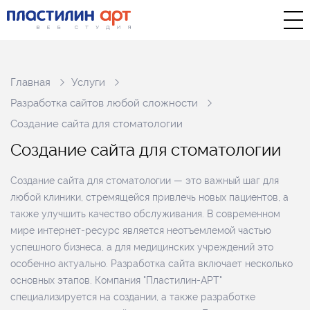
Главная
Услуги
Разработка сайтов любой сложности
Создание сайта для стоматологии
С
о
з
д
а
н
и
е
с
а
й
т
а
д
л
я
с
т
о
м
а
т
о
л
о
г
и
и
Создание сайта для стоматологии — это важный шаг для
любой клиники, стремящейся привлечь новых пациентов, а
также улучшить качество обслуживания. В современном
мире интернет-ресурс является неотъемлемой частью
успешного бизнеса, а для медицинских учреждений это
особенно актуально. Разработка сайта включает несколько
основных этапов. Компания "Пластилин-АРТ"
специализируется на создании, а также разработке