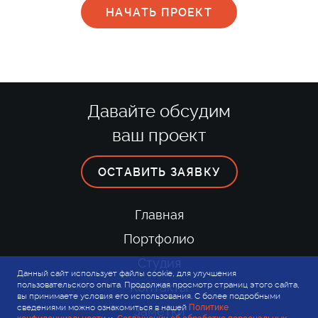
Давайте обсудим
ваш проект
ОСТАВИТЬ ЗАЯВКУ
Главная
Портфолио
Студия
Данный сайт использует файлы cookie, для улучшения
пользовательского опыта. Продолжая просмотр страниц этого сайта,
Контакты
вы принимаете условия его использования. С более подробными
сведениями можно ознакомиться в нашей
Политике
Заметки