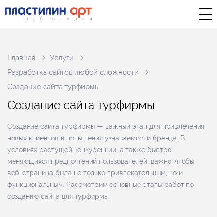
Главная
Услуги
Разработка сайтов любой сложности
Создание сайта турфирмы
С
о
з
д
а
н
и
е
с
а
й
т
а
т
у
р
ф
и
р
м
ы
Создание сайта турфирмы — важный этап для привлечения
новых клиентов и повышения узнаваемости бренда. В
условиях растущей конкуренции, а также быстро
меняющихся предпочтений пользователей, важно, чтобы
веб-страница была не только привлекательным, но и
функциональным. Рассмотрим основные этапы работ по
созданию сайта для турфирмы.