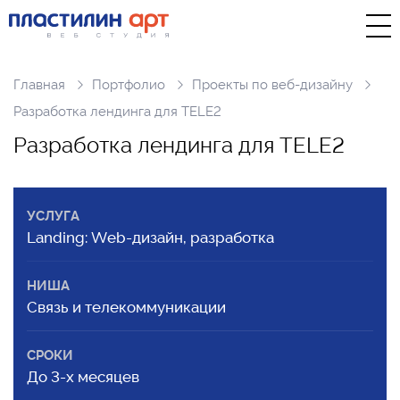
Главная
Портфолио
Проекты по веб-дизайну
Разработка лендинга для TELE2
Р
а
з
р
а
б
о
т
к
а
л
е
н
д
и
н
г
а
д
л
я
T
E
L
E
2
УСЛУГА
Landing: Web-дизайн, разработка
НИША
Cвязь и телекоммуникации
СРОКИ
До 3-х месяцев