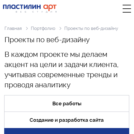
Главная
Портфолио
Проекты по веб-дизайну
П
р
о
е
к
т
ы
п
о
в
е
б
-
д
и
з
а
й
н
у
В каждом проекте мы делаем
акцент на цели и задачи клиента,
учитывая современные тренды и
проводя аналитику
Все работы
Создание и разработка сайта