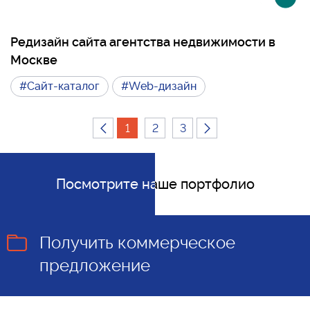
Редизайн сайта агентства недвижимости в
Москве
#Сайт-каталог
#Web-дизайн
1
2
3
Посмотрите наше портфолио
Посмотрите наше портфолио
Получить коммерческое
предложение