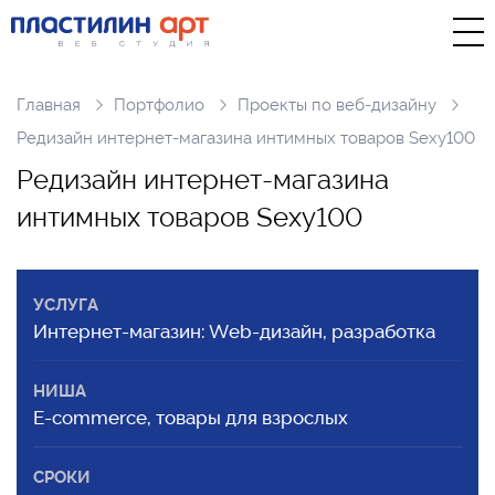
Главная
Портфолио
Проекты по веб-дизайну
Редизайн интернет-магазина интимных товаров Sexy100
Р
е
д
и
з
а
й
н
и
н
т
е
р
н
е
т
-
м
а
г
а
з
и
н
а
и
н
т
и
м
н
ы
х
т
о
в
а
р
о
в
S
e
x
y
1
0
0
УСЛУГА
Интернет-магазин: Web-дизайн, разработка
НИША
E-commerce, товары для взрослых
СРОКИ