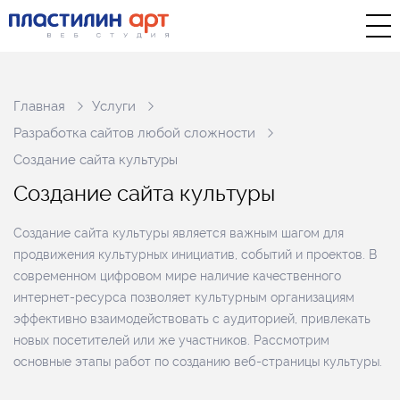
Главная
Услуги
Разработка сайтов любой сложности
Создание сайта культуры
С
о
з
д
а
н
и
е
с
а
й
т
а
к
у
л
ь
т
у
р
ы
Создание сайта культуры является важным шагом для
продвижения культурных инициатив, событий и проектов. В
современном цифровом мире наличие качественного
интернет-ресурса позволяет культурным организациям
эффективно взаимодействовать с аудиторией, привлекать
новых посетителей или же участников. Рассмотрим
основные этапы работ по созданию веб-страницы культуры.