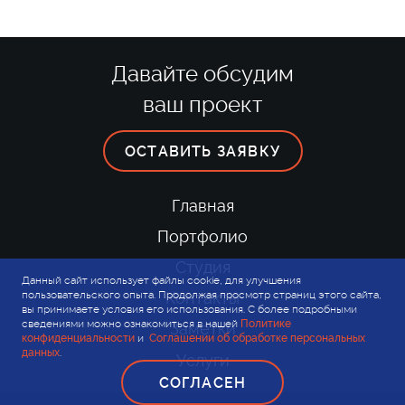
Давайте обсудим
ваш проект
ОСТАВИТЬ ЗАЯВКУ
Главная
Портфолио
Студия
Данный сайт использует файлы cookie, для улучшения
пользовательского опыта. Продолжая просмотр страниц этого сайта,
Контакты
вы принимаете условия его использования. С более подробными
сведениями можно ознакомиться в нашей
Политике
Заметки
конфиденциальности
и
Соглашении об обработке персональных
данных
.
Услуги
СОГЛАСЕН